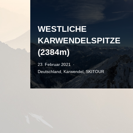
WESTLICHE
KARWENDELSPITZE
(2384m)
23. Februar 2021
Deutschland
,
Karwendel
,
SKITOUR