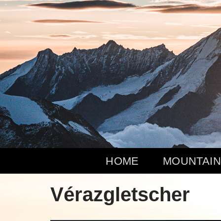
Zum
Inhalt
springen
HOME
MOUNTAIN
Vérazgletscher