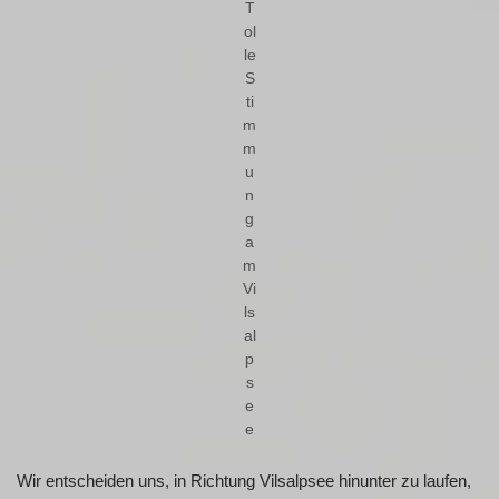
T
ol
le
S
ti
m
m
u
n
g
a
m
Vi
ls
al
p
s
e
e
Wir entscheiden uns, in Richtung Vilsalpsee hinunter zu laufen,