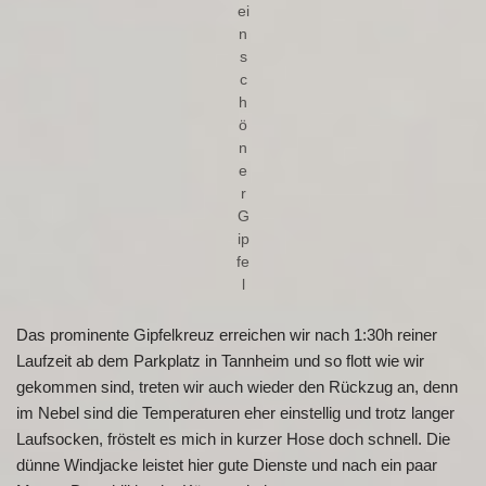
ei
n
s
c
h
ö
n
e
r
G
ip
fe
l
Das prominente Gipfelkreuz erreichen wir nach 1:30h reiner
Laufzeit ab dem Parkplatz in Tannheim und so flott wie wir
gekommen sind, treten wir auch wieder den Rückzug an, denn
im Nebel sind die Temperaturen eher einstellig und trotz langer
Laufsocken, fröstelt es mich in kurzer Hose doch schnell. Die
dünne Windjacke leistet hier gute Dienste und nach ein paar