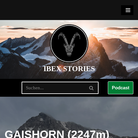
Zum
Inhalt
springen
IBEX STORIES
Podcast
GAISHORN (2247m)