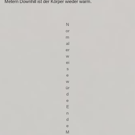
Metern Downhill ist der Körper wieder warm.
N
or
m
al
er
w
ei
s
e
w
ür
d
e
E
n
d
e
M