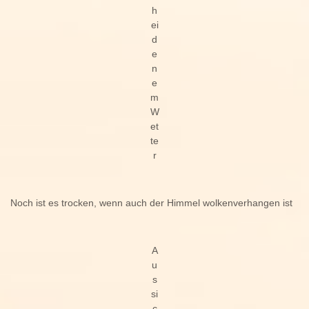
h
ei
d
e
n
e
m
W
et
te
r
Noch ist es trocken, wenn auch der Himmel wolkenverhangen ist
A
u
s
si
c