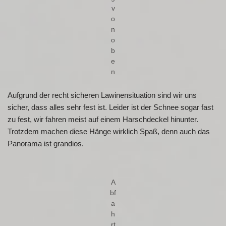
v
o
n
o
b
e
n
Aufgrund der recht sicheren Lawinensituation sind wir uns
sicher, dass alles sehr fest ist. Leider ist der Schnee sogar fast
zu fest, wir fahren meist auf einem Harschdeckel hinunter.
Trotzdem machen diese Hänge wirklich Spaß, denn auch das
Panorama ist grandios.
A
bf
a
h
rt