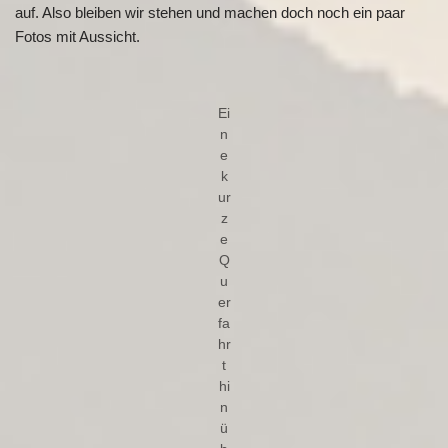
auf. Also bleiben wir stehen und machen doch noch ein paar
Fotos mit Aussicht.
Ei
n
e
k
ur
z
e
Q
u
er
fa
hr
t
hi
n
ü