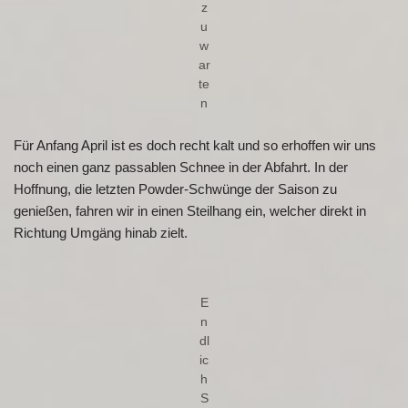
z
u
w
ar
te
n
Für Anfang April ist es doch recht kalt und so erhoffen wir uns
noch einen ganz passablen Schnee in der Abfahrt. In der
Hoffnung, die letzten Powder-Schwünge der Saison zu
genießen, fahren wir in einen Steilhang ein, welcher direkt in
Richtung Umgäng hinab zielt.
E
n
dl
ic
h
S