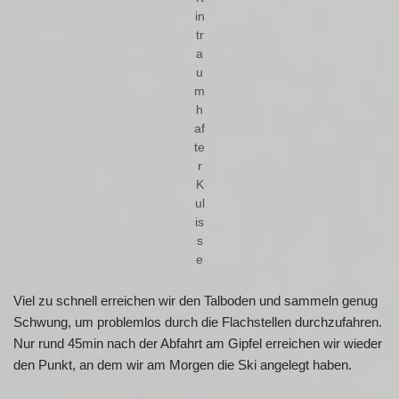
in
tr
a
u
m
h
af
te
r
K
ul
is
s
e
Viel zu schnell erreichen wir den Talboden und sammeln genug
Schwung, um problemlos durch die Flachstellen durchzufahren.
Nur rund 45min nach der Abfahrt am Gipfel erreichen wir wieder
den Punkt, an dem wir am Morgen die Ski angelegt haben.