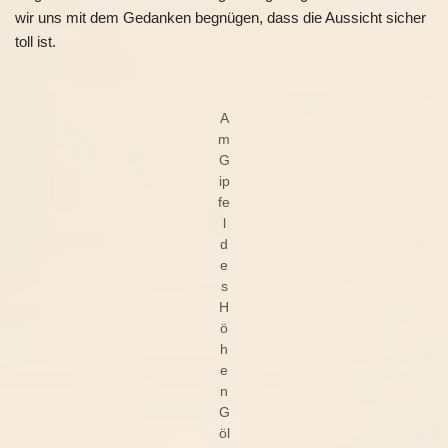
wir uns mit dem Gedanken begnügen, dass die Aussicht sicher
toll ist.
A
m
G
ip
fe
l
d
e
s
H
ö
h
e
n
G
öl