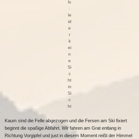
ls
:
le
id
e
r
k
ei
n
e
Si
c
ht
in
Si
c
ht
Kaum sind die Felle abgezogen und die Fersen am Ski fixiert
beginnt die spaßige Abfahrt. Wir fahren am Grat entlang in
Richtung Vorgipfel und just in diesem Moment reißt der Himmel