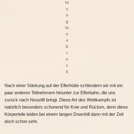
ht
u
n
g
In
n
s
b
r
u
c
k
Nach einer Stärkung auf der Elferhütte schlendern wir mit ein
paar anderen Teilnehmern hinunter zur Elferbahn, die uns
zurück nach Neustift bringt. Diese Art des Wettkampfs ist
natürlich besonders schonend für Knie und Rücken, denn diese
Körperteile leiden bei einem langen Downhill dann mit der Zeit
doch schon sehr.