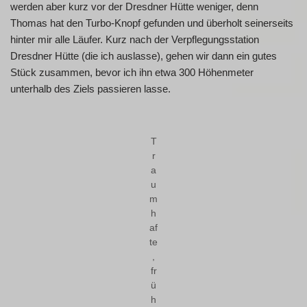
werden aber kurz vor der Dresdner Hütte weniger, denn
Thomas hat den Turbo-Knopf gefunden und überholt seinerseits
hinter mir alle Läufer. Kurz nach der Verpflegungsstation
Dresdner Hütte (die ich auslasse), gehen wir dann ein gutes
Stück zusammen, bevor ich ihn etwa 300 Höhenmeter
unterhalb des Ziels passieren lasse.
T
r
a
u
m
h
af
te
,
fr
ü
h