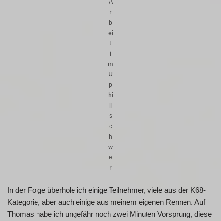
A
r
b
ei
t
i
m
U
p
hi
ll
s
c
h
w
e
r
In der Folge überhole ich einige Teilnehmer, viele aus der K68-
Kategorie, aber auch einige aus meinem eigenen Rennen. Auf
Thomas habe ich ungefähr noch zwei Minuten Vorsprung, diese