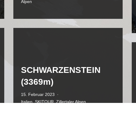
Alpen
SCHWARZENSTEIN
(3369m)
15. Februar 2023
Italien
,
SKITOUR
,
Zillertaler Alpen