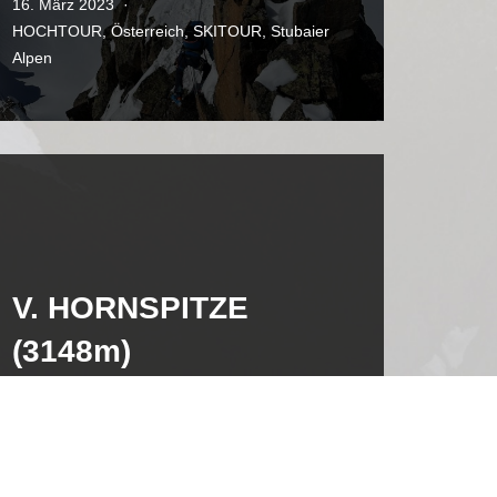
16. März 2023
HOCHTOUR
,
Österreich
,
SKITOUR
,
Stubaier
Alpen
V. HORNSPITZE
(3148m)
12. Februar 2023
Italien
,
SKITOUR
,
Zillertaler Alpen